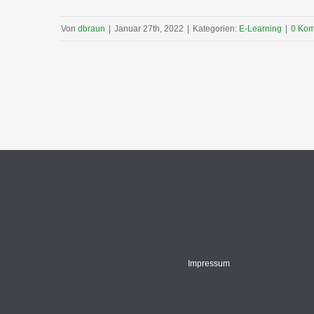
Von
dbraun
|
Januar 27th, 2022
|
Kategorien:
E-Learning
|
0 Ko
Impressum