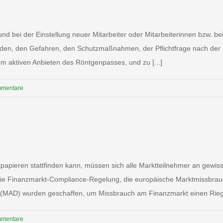
d bei der Einstellung neuer Mitarbeiter oder Mitarbeiterinnen bzw. b
den, den Gefahren, den Schutzmaßnahmen, der Pflichtfrage nach der S
um aktiven Anbieten des Röntgenpasses, und zu [...]
mmentare
rtpapieren stattfinden kann, müssen sich alle Marktteilnehmer an gewis
 Die Finanzmarkt-Compliance-Regelung, die europäische Marktmissbrau
n (MAD) wurden geschaffen, um Missbrauch am Finanzmarkt einen Riegel
mmentare