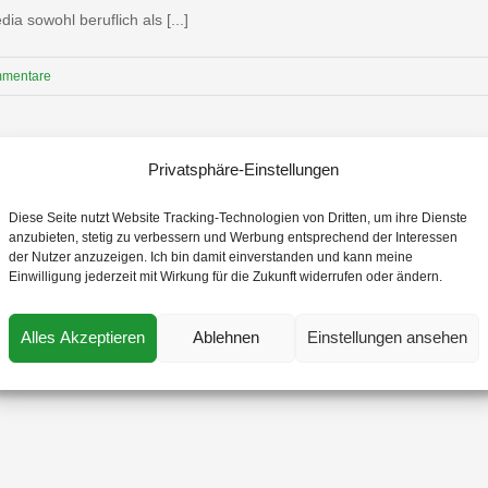
ia sowohl beruflich als [...]
mmentare
Privatsphäre-Einstellungen
räte
Diese Seite nutzt Website Tracking-Technologien von Dritten, um ihre Dienste
anzubieten, stetig zu verbessern und Werbung entsprechend der Interessen
books etc. sind meist wichtige und sensible Informationen und Kunden
der Nutzer anzuzeigen. Ich bin damit einverstanden und kann meine
 sowie gesetzliche Konsequenzen für Ihr Unternehmen oder Ihre Mitar
Einwilligung jederzeit mit Wirkung für die Zukunft widerrufen oder ändern.
Umgang mit portablen IT-Geräten trainiert. [...]
Alles Akzeptieren
Ablehnen
Einstellungen ansehen
mmentare