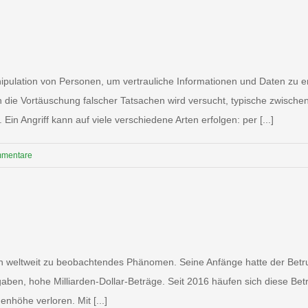
pulation von Personen, um vertrauliche Informationen und Daten zu er
ch die Vortäuschung falscher Tatsachen wird versucht, typische zwisch
Ein Angriff kann auf viele verschiedene Arten erfolgen: per [...]
mmentare
ein weltweit zu beobachtendes Phänomen. Seine Anfänge hatte der Betru
sgaben, hohe Milliarden-Dollar-Beträge. Seit 2016 häufen sich diese B
nhöhe verloren. Mit [...]