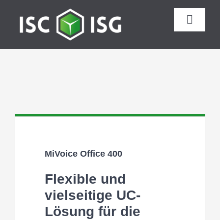
Zum
Inhalt
Toggle
springen
Naviga
T
MiVoice Office 400
Flexible und
vielseitige UC-
Lösung für die