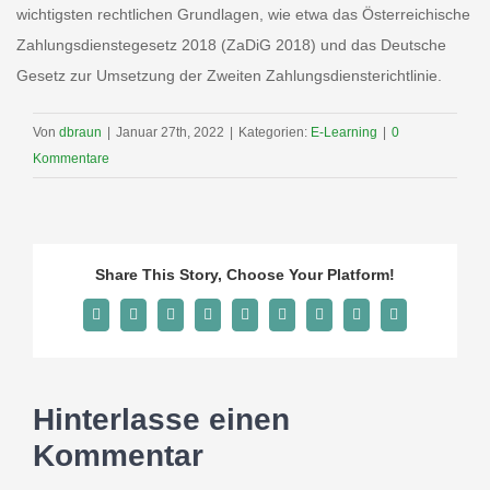
wichtigsten rechtlichen Grundlagen, wie etwa das Österreichische
Zahlungsdienstegesetz 2018 (ZaDiG 2018) und das Deutsche
Ka
Gesetz zur Umsetzung der Zweiten Zahlungsdiensterichtlinie.
Von
dbraun
|
Januar 27th, 2022
|
Kategorien:
E-Learning
|
0
Kommentare
Share This Story, Choose Your Platform!
Facebook
X
Reddit
LinkedIn
WhatsApp
Tumblr
Pinterest
Vk
E-
Mail
Hinterlasse einen
Kommentar