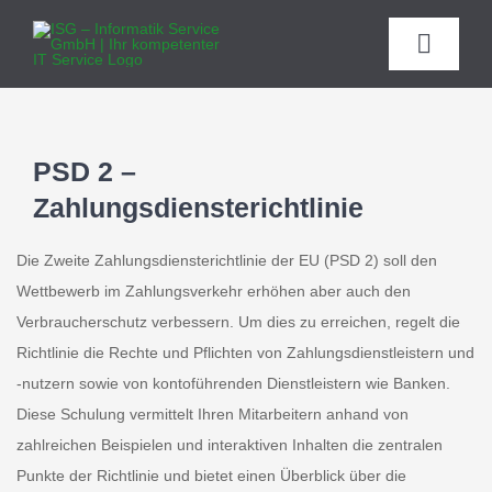
Zum
Inhalt
Toggle
springen
Naviga
H
PSD 2 –
ÜBE
Zahlungsdiensterichtlinie
IT H
Die Zweite Zahlungsdiensterichtlinie der EU (PSD 2) soll den
Wettbewerb im Zahlungsverkehr erhöhen aber auch den
Verbraucherschutz verbessern. Um dies zu erreichen, regelt die
Telekom
Richtlinie die Rechte und Pflichten von Zahlungsdienstleistern und
-nutzern sowie von kontoführenden Dienstleistern wie Banken.
Su
Diese Schulung vermittelt Ihren Mitarbeitern anhand von
zahlreichen Beispielen und interaktiven Inhalten die zentralen
Pa
Punkte der Richtlinie und bietet einen Überblick über die